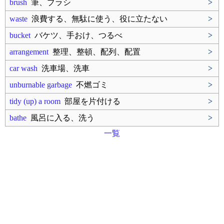
brush
筆、ブラシ
>
waste
浪費する、無駄に使う、役に立たない
>
bucket
バケツ、手おけ、つるべ
>
arrangement
整理、整頓、配列、配置
>
car wash
洗車場、洗車
>
unburnable garbage
不燃ゴミ
>
tidy (up) a room
部屋を片付ける
>
bathe
風呂に入る、洗う
>
一覧