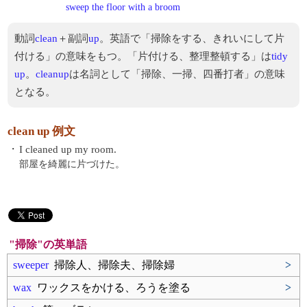
sweep the floor with a broom
動詞
clean
＋副詞
up
。英語で「掃除をする、きれいにして片
付ける」の意味をもつ。「片付ける、整理整頓する」は
tidy
up
。
cleanup
は名詞として「掃除、一掃、四番打者」の意味
となる。
clean up 例文
・
I cleaned up my room.
部屋を綺麗に片づけた。
"掃除"の英単語
sweeper
掃除人、掃除夫、掃除婦
>
wax
ワックスをかける、ろうを塗る
>