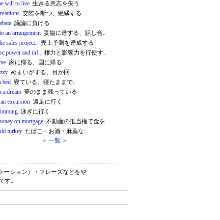
he will to live
生きる意志を失う
relations
交際を断つ、絶縁する..
ebate
議論に負ける
to an arrangement
妥協に達する、話し合..
he sales project..
売上予測を達成する
se power and inf..
権力と影響力を行使す..
ome
家に帰る、国に帰る
izzy
めまいがする、目が回..
n bed
寝ている、寝たままで..
n a dream
夢のまま残っている
 an excursion
遠足に行く
wimming
泳ぎに行く
money on mortgage
不動産の抵当権で金を..
old turkey
たばこ・お酒・麻薬な..
＜ 一覧 ＞
語（コロケーション）・フレーズなどをや
書です。