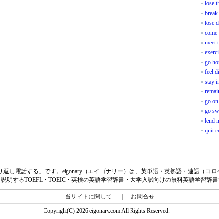
lose t
break 
lose d
come 
meet t
exerci
go h
feel d
stay i
remai
go on
go s
lend 
quit c
lの意味は、「折り返し電話する」です。eigonary（エイゴナリー）は、英単語・英熟語・連
説明するTOEFL・TOEIC・英検の英語学習辞書・大学入試向けの無料英語学習辞
当サイトに関して
｜
お問合せ
Copyright(C) 2026 eigonary.com All Rights Reserved.