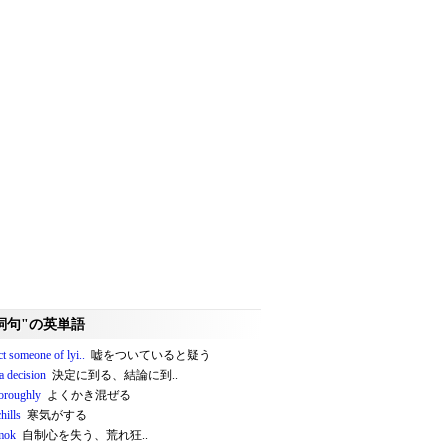
詞句"の英単語
t someone of lyi..
嘘をついていると疑う
a decision
決定に到る、結論に到..
horoughly
よくかき混ぜる
hills
寒気がする
mok
自制心を失う、荒れ狂..