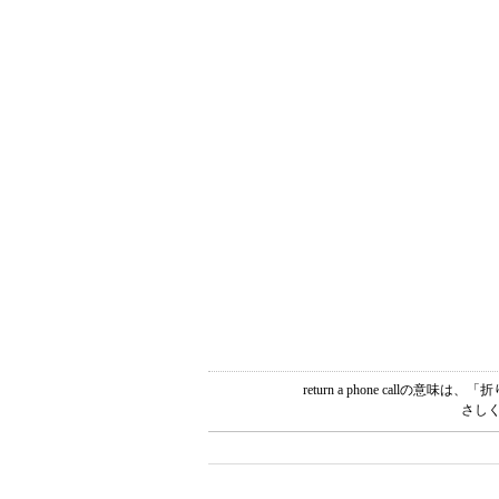
return a phone cal
さしく