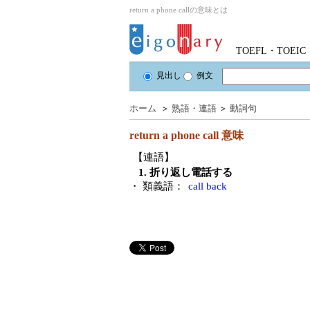
return a phone callの意味とは
TOEFL・TOE
見出し
例文
ホーム
＞
熟語・連語
＞
動詞句
return a phone call
意味
【連語】
1. 折り返し電話する
・ 類義語：
call back