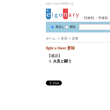
fight a blazeの意味とは
TOEFL・TOE
見出し
例文
ホーム
＞
生活
＞
災害
fight a blaze
意味
【連語】
1. 火災と闘う