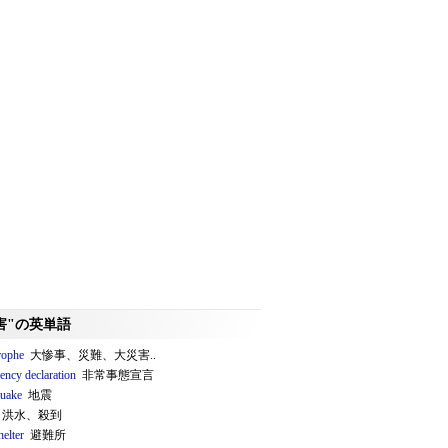
害"の英単語
rophe
大惨事、災難、大災害..
ency declaration
非常事態宣言
quake
地震
洪水、殺到
helter
避難所