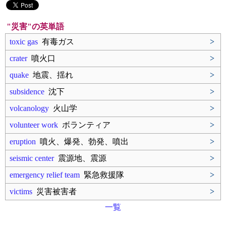
"災害"の英単語
toxic gas
有毒ガス
>
crater
噴火口
>
quake
地震、揺れ
>
subsidence
沈下
>
volcanology
火山学
>
volunteer work
ボランティア
>
eruption
噴火、爆発、勃発、噴出
>
seismic center
震源地、震源
>
emergency relief team
緊急救援隊
>
victims
災害被害者
>
一覧