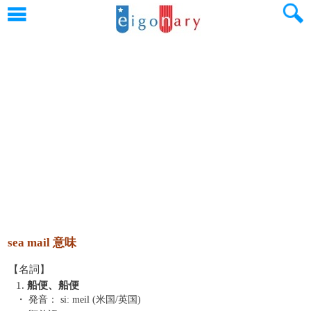
sea mail 意味
【名詞】
1.
船便、船便
・ 発音：
siː meil (米国/英国)