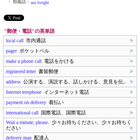
・ 類義語：
sea freight
"郵便・電話"の英単語
local call
市内通話
>
pager
ポケットベル
>
make a phone call
電話をかける
>
registered letter
書留郵便
>
address
公演する、演説する、話しかける、意見を伝..
>
Internet terephone
インターネット電話
>
payment on delivery
着払い
>
international call
国際電話、国際電話
>
Wait a minute, please.
少々お待ちください、少々お待ちく
ださい
>
delivery man
配達人
>