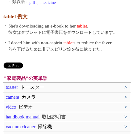
・ 類義語：
pill
、
medicine
tablet 例文
・
She's downloading an e-book to her
tablet
.
彼女はタブレットに電子書籍をダウンロードしています。
・
I dosed him with non-aspirin
tablet
s to reduce the fever.
熱を下げるために非アスピリン錠を彼に飲ませた。
"家電製品"の英単語
toaster
トースター
>
camera
カメラ
>
video
ビデオ
>
handbook manual
取扱説明書
>
vacuum cleaner
掃除機
>