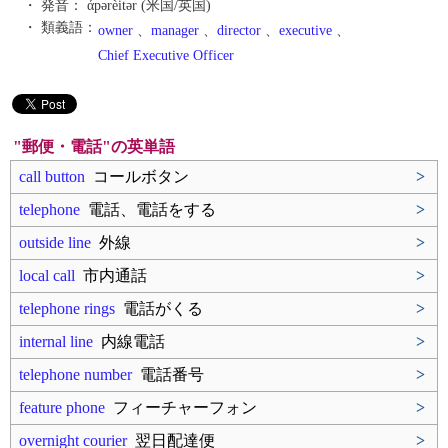
・ 発音：
άpərèitər (米国/英国)
・ 類義語：
owner
、
manager
、
director
、
executive
、
Chief Executive Officer
"郵便・電話"の英単語
call button
コールボタン
>
telephone
電話、電話をする
>
outside line
外線
>
local call
市内通話
>
telephone rings
電話がくる
>
internal line
内線電話
>
telephone number
電話番号
>
feature phone
フィーチャーフォン
>
overnight courier
翌日配達便
>