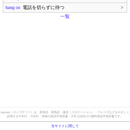
hang on
電話を切らずに待つ
>
一覧
eigonary（エイゴナリー）は、英単語・英熟語・連語（コロケーション）・フレーズなどをやさしく
説明するTOEFL・TOEIC・英検の英語学習辞書・大学入試向けの無料英語学習辞書です。
当サイトに関して