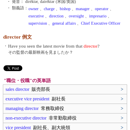
・ 発音：
diréktər, dairéktər (米国/英国)
・ 類義語：
owner
、
charge
、
bishop
、
manager
、
operator
、
executive
、
direction
、
oversight
、
impresario
、
supervision
、
general affairs
、
Chief Executive Officer
director 例文
・
Have you seen the latest movie from that
director
?
その監督の最新映画を見ましたか？
"職位・役職"の英単語
sales director
販売部長
>
executive vice president
副社長
>
managing director
常務取締役
>
non-executive director
非常勤取締役
>
vice president
副社長、副大統領
>