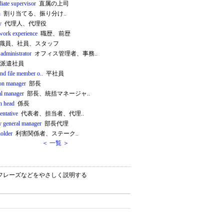
iate supervisor
直属の上司
n
割り当てる、振り分け..
y
代理人、代理役
 work experience
職歴、前歴
職員、社員、スタッフ
 administrator
オフィス管理者、事務..
派遣社員
nd file member o..
平社員
ion manager
部長
al manager
部長、統括マネージャ..
n head
係長
entative
代表者、担当者、代理..
y general manager
部長代理
holder
利害関係者、ステーク..
＜ 一覧 ＞
ン）・フレーズなどをやさしく説明する