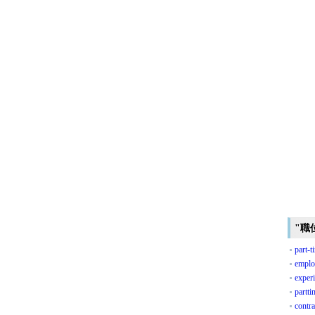
"職
part-t
emplo
exper
partt
contr