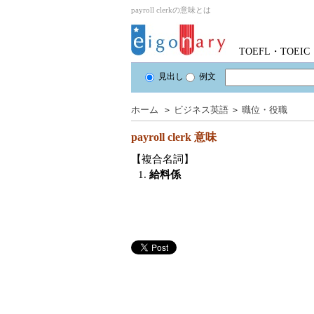
payroll clerkの意味とは
TOEFL・TOE
見出し
例文
ホーム
＞
ビジネス英語
＞
職位・役職
payroll clerk
意味
【複合名詞】
1.
給料係