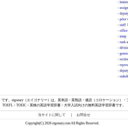
immed
assig
deput
prior
staff
office
temp
rank a
divis
gener
sectio
repres
deput
stake
、「給料係」です。eigonary（エイゴナリー）は、英単語・英熟語・連語（コロケーショ
TOEFL・TOEIC・英検の英語学習辞書・大学入試向けの無料英語学習辞書です。
当サイトに関して
｜
お問合せ
Copyright(C) 2026 eigonary.com All Rights Reserved.