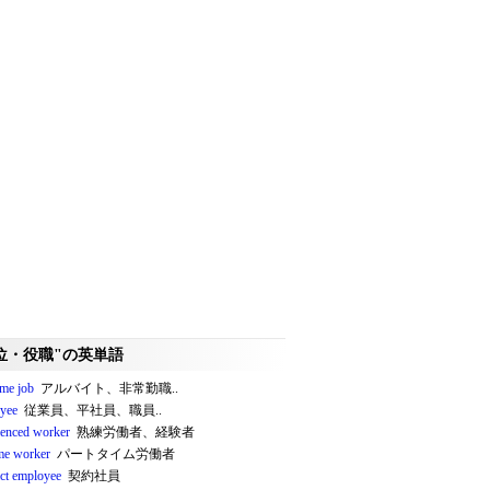
位・役職"の英単語
ime job
アルバイト、非常勤職..
yee
従業員、平社員、職員..
ienced worker
熟練労働者、経験者
ime worker
パートタイム労働者
act employee
契約社員