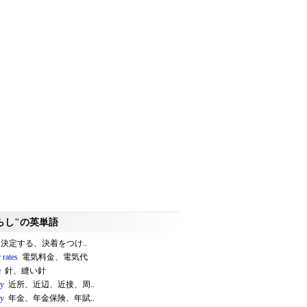
らし"の英単語
決定する、決着をつけ..
 rates
電気料金、電気代
e
針、縫い針
ty
近所、近辺、近接、周..
ty
年金、年金保険、年賦..