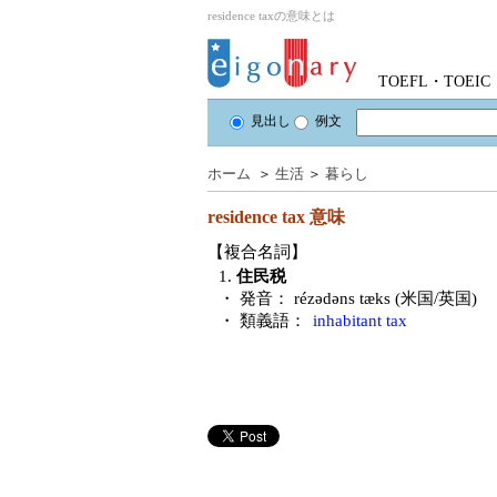
residence taxの意味とは
TOEFL・TOE
見出し
例文
ホーム
＞
生活
＞
暮らし
residence tax
意味
【複合名詞】
1.
住民税
・ 発音：
rézədəns tæks (米国/英国)
・ 類義語：
inhabitant tax