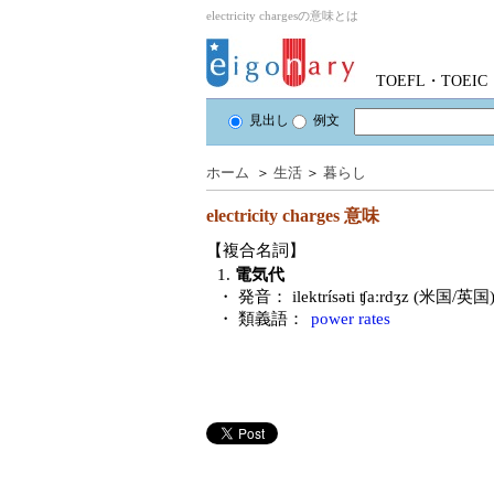
electricity chargesの意味とは
TOEFL・TOE
見出し
例文
ホーム
＞
生活
＞
暮らし
electricity charges
意味
【複合名詞】
1.
電気代
・ 発音：
ilektrísəti ʧaːrdʒz (米国/英国
・ 類義語：
power rates