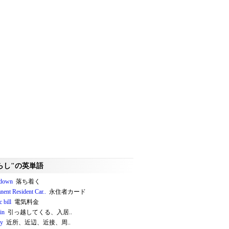
らし"の英単語
e down
落ち着く
nent Resident Car..
永住者カード
c bill
電気料金
in
引っ越してくる、入居..
ty
近所、近辺、近接、周..