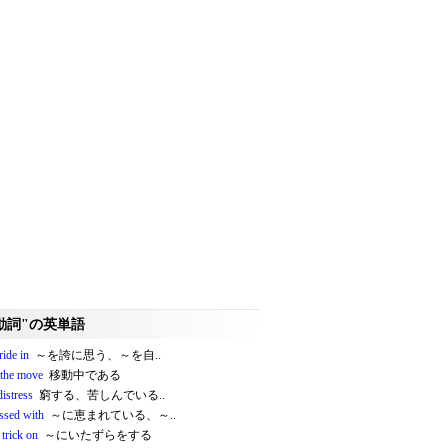
動詞"の英単語
ride in
～を誇に思う、～を自..
 the move
移動中である
distress
窮する、苦しんでいる..
essed with
～に恵まれている、～..
 trick on
～にいたずらをする