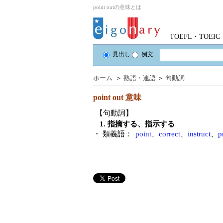
point outの意味とは
TOEFL・TOE
見出し
例文
ホーム
＞
熟語・連語
＞
句動詞
point out
意味
【句動詞】
1. 指摘する、指示する
・ 類義語：
point
、
correct
、
instruct
、
p