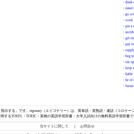
think 
mind o
go we
work 
put a 
ascrib
get on
pay re
suppl
beg to
stir u
keep a
liable
be of 
furni
摘する、指示する」です。eigonary（エイゴナリー）は、英単語・英熟語・連語（コロ
明するTOEFL・TOEIC・英検の英語学習辞書・大学入試向けの無料英語学習辞書
当サイトに関して
｜
お問合せ