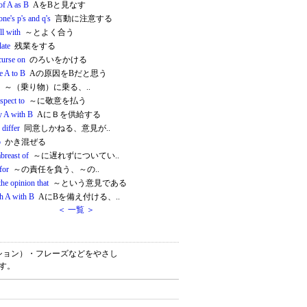
of A as B
AをBと見なす
ne's p's and q's
言動に注意する
ll with
～とよく合う
late
残業をする
curse on
のろいをかける
e A to B
Aの原因をBだと思う
～（乗り物）に乗る、..
spect to
～に敬意を払う
y A with B
AにＢを供給する
 differ
同意しかねる、意見が..
p
かき混ぜる
breast of
～に遅れずについてい..
 for
～の責任を負う、～の..
the opinion that
～という意見である
sh A with B
AにBを備え付ける、..
＜ 一覧 ＞
ケーション）・フレーズなどをやさし
です。