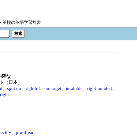
IC・英検の英語学習辞書
的確な
ト（日本）
ht
、
spot on
、
rightful
、
on target
、
infallible
、
right-minded
、
right
rectify
、
proofread