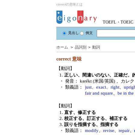
correctの意味とは
TOEFL・TOE
見出し
例文
ホーム
＞
品詞別
＞
動詞
correct
意味
【動詞】
1.
正しい、間違いのない、正確だ、
・ 発音：
kərékt (米国/英国)
、カレク
・ 類義語：
just
、
exact
、
right
、
uprig
fair and square
、
be in the 
【動詞】
1.
直す、修正する
2.
校正する、訂正する、補正する
3.
誤りを指摘する、指摘する
・ 類義語：
modify
、
revise
、
repair
、