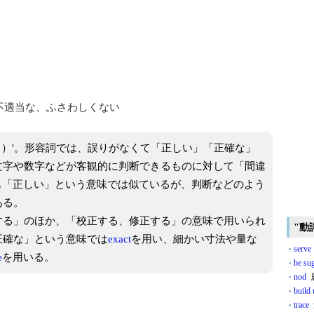
不適当な、ふさわしくない
ct（制御する）'。形容詞では、誤りがなくて「正しい」「正確な」
文字や数字などが客観的に判断できるものに対して「間違
も「正しい」という意味では似ているが、判断などのよう
ある。
する」のほか、「校正する、修正する」の意味で用いられ
"動
正確な」という意味では
exact
を用い、細かい寸法や量な
serve
e
を用いる。
be su
nod
build
trace