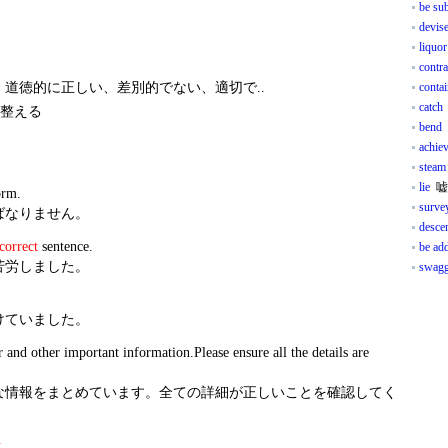
be sub
devis
liquor
contra
道徳的に正しい、差別的でない、適切で..
conta
catch
整える
bend
achie
steam
lie
嘘
orm.
surve
ばなりません。
desce
correct
sentence.
be ad
苦労しました。
swagg
けていました。
r and other important information.Please ensure all the details are
な情報をまとめています。全ての詳細が正しいことを確認してく
t
.