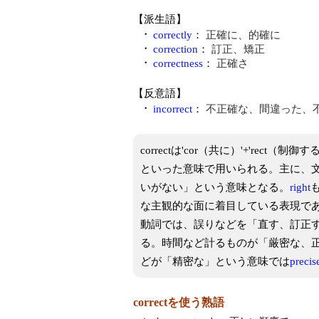
【派生語】
・
correctly
：
正確に、的確に
・
correction
：
訂正、矯正
・
correctness
：
正確さ
【反意語】
・
incorrect
：
不正確な、間違った、
correctは'cor（共に）'+'re
といった意味で用いられる。主に、
いがない」という意味となる。
right
な主観的な面に着目している表現で
動詞では、誤りなどを「直す、訂正
る。時間など計るものが「厳密な、
どが「精密な」という意味では
precis
correctを使う熟語