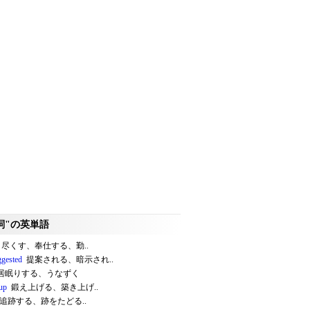
詞"の英単語
尽くす、奉仕する、勤..
ggested
提案される、暗示され..
居眠りする、うなずく
 up
鍛え上げる、築き上げ..
追跡する、跡をたどる..