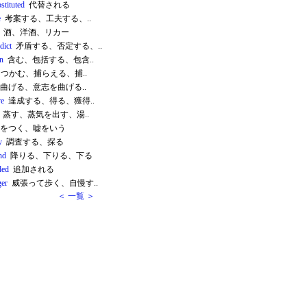
stituted
代替される
e
考案する、工夫する、..
酒、洋酒、リカー
dict
矛盾する、否定する、..
in
含む、包括する、包含..
つかむ、捕らえる、捕..
曲げる、意志を曲げる..
ve
達成する、得る、獲得..
蒸す、蒸気を出す、湯..
をつく、嘘をいう
y
調査する、探る
nd
降りる、下りる、下る
ded
追加される
er
威張って歩く、自慢す..
＜ 一覧 ＞