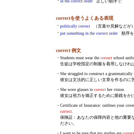
・
in the correct order
正しい順序で
correctを使うよくある表現
・
politically correct
（言葉や見解などが）
・
put something in the correct order
順序を
correct 例文
・
Students must wear the
correct
school unif
生徒は学校指定の制服を着用しなけれ
・
She struggled to construct a grammatically
彼女は文法的に正しい文章を作るのに
・
She wore glasses to
correct
her vision.
彼女は視力を矯正するために眼鏡をか
・
Certificate of Insurance: outlines your cove
correct
.
保険証：あなたの保障内容と他の重要
ださい。
・
I want to be sure that my studies are
correc