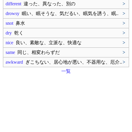
different
違った、異なった、別の
>
drowsy
眠い、眠そうな、気だるい、眠気を誘う、眠..
>
snot
鼻水
>
dry
乾く
>
nice
良い、素敵な、立派な、快適な
>
same
同じ、相変わらずだ
>
awkward
ぎこちない、居心地が悪い、不器用な、厄介..
>
一覧