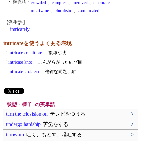
・ 類義語：
crowded
、
complex
、
involved
、
elaborate
、
intertwine
、
pluralistic
、
complicated
【派生語】
.
intricately
intricateを使うよくある表現
・
intricate conditions
複雑な状..
・
intricate knot
こんがらがった結び目
・
intricate problem
複雑な問題、難..
"状態・様子"の英単語
turn the television on
テレビをつける
>
undergo hardship
苦労をする
>
throw up
吐く、もどす、嘔吐する
>