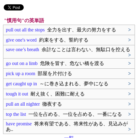
"慣用句"の英単語
pull out all the stops
全力を出す、最大の努力をする
>
give one's word
約束をする、誓約する
>
save one’s breath
余計なことは言わない、無駄口を控える
>
go out on a limb
危険を冒す、危ない橋を渡る
>
pick up a room
部屋を片付ける
>
get caught up in
～に巻き込まれる、夢中になる
>
tough it out
耐え抜く、困難に耐える
>
pull an all nighter
徹夜する
>
top the list
一位を占める、一位を占める、一番になる
>
have promise
将来有望である、将来性がある、見込みが
あ..
>