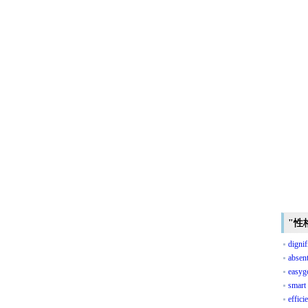
"性
dignif
absen
easyg
smart
effici