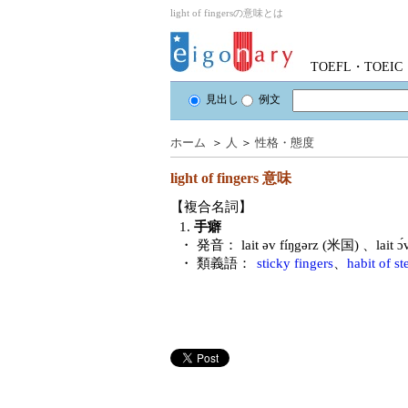
light of fingersの意味とは
TOEFL・TOE
見出し
例文
ホーム
＞
人
＞
性格・態度
light of fingers
意味
【複合名詞】
1.
手癖
・ 発音：
lait əv fíŋgərz (米国) 、lait ɔ
・ 類義語：
sticky fingers
、
habit of st