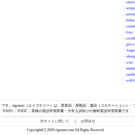
sincer
wimp
pessim
behav
cunni
foxy
excell
give s
Augu
obseq
wise
ambit
sackl
well-
意味は、「手癖」です。eigonary（エイゴナリー）は、英単語・英熟語・連語（コロケーショ
TOEFL・TOEIC・英検の英語学習辞書・大学入試向けの無料英語学習辞書です。
当サイトに関して
｜
お問合せ
Copyright(C) 2026 eigonary.com All Rights Reserved.