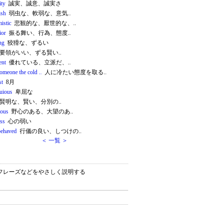
ity
誠実、誠意、誠実さ
ish
弱虫な、軟弱な、意気..
istic
悲観的な、厭世的な、..
ior
振る舞い、行為、態度..
ng
狡猾な、ずるい
要領がいい、ずる賢い..
ent
優れている、立派だ、..
omeone the cold ..
人に冷たい態度を取る..
st
8月
uious
卑屈な
賢明な、賢い、分別の..
ious
野心のある、大望のあ..
ess
心の弱い
behaved
行儀の良い、しつけの..
＜ 一覧 ＞
ン）・フレーズなどをやさしく説明する