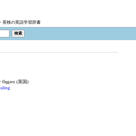
IC・英検の英語学習辞書
́v fíŋgərz (英国)
ealing