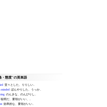
格・態度"の英単語
ied
堂々とした、りりしい..
t-minded
ぼんやりした、うっか..
oing
のんきな、のんびりし..
聡明だ、要領がいい、..
ent
効率的な、要領がいい..