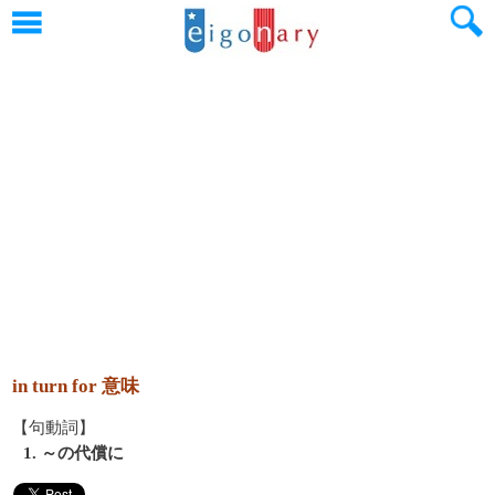
in turn for 意味
【句動詞】
1. ～の代償に