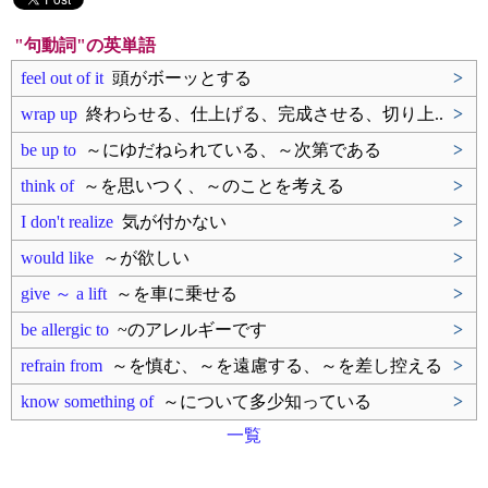
"句動詞"の英単語
feel out of it
頭がボーッとする
>
wrap up
終わらせる、仕上げる、完成させる、切り上..
>
be up to
～にゆだねられている、～次第である
>
think of
～を思いつく、～のことを考える
>
I don't realize
気が付かない
>
would like
～が欲しい
>
give ～ a lift
～を車に乗せる
>
be allergic to
~のアレルギーです
>
refrain from
～を慎む、～を遠慮する、～を差し控える
>
know something of
～について多少知っている
>
一覧