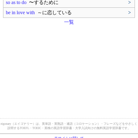
so as to do
〜するために
>
be in love with
～に恋している
>
一覧
eigonary（エイゴナリー）は、英単語・英熟語・連語（コロケーション）・フレーズなどをやさしく
説明するTOEFL・TOEIC・英検の英語学習辞書・大学入試向けの無料英語学習辞書です。