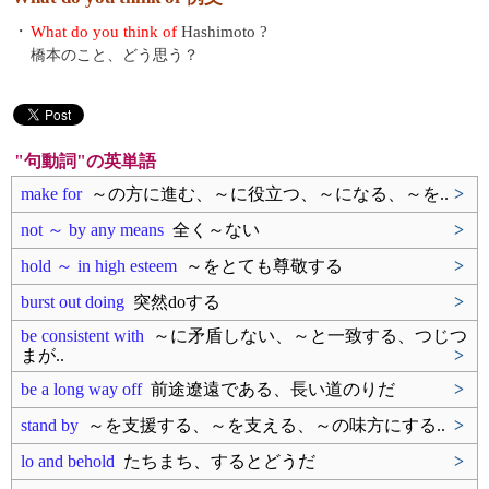
・
What do you think of
Hashimoto ?
橋本のこと、どう思う？
"句動詞"の英単語
make for
～の方に進む、～に役立つ、～になる、～を..
>
not ～ by any means
全く～ない
>
hold ～ in high esteem
～をとても尊敬する
>
burst out doing
突然doする
>
be consistent with
～に矛盾しない、～と一致する、つじつ
まが..
>
be a long way off
前途遼遠である、長い道のりだ
>
stand by
～を支援する、～を支える、～の味方にする..
>
lo and behold
たちまち、するとどうだ
>