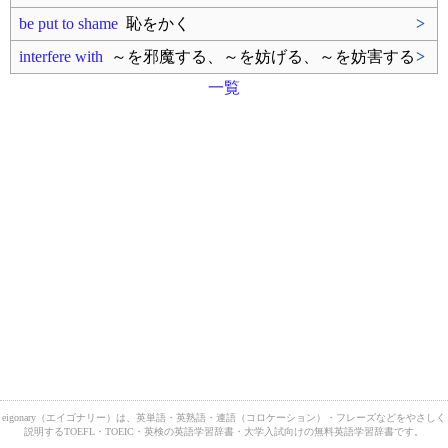
be put to shame
恥をかく
>
interfere with
～を邪魔する、～を妨げる、～を妨害する
>
一覧
eigonary（エイゴナリー）は、英単語・英熟語・連語（コロケーション）・フレーズなどをやさしく
説明するTOEFL・TOEIC・英検の英語学習辞書・大学入試向けの無料英語学習辞書です。