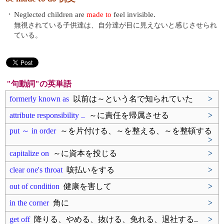
・
Neglected children are
made to
feel invisible.
無視されている子供達は、自分達が目に見えないと感じさせられ
ている。
"句動詞"の英単語
formerly known as
以前は～という名で知られていた
>
attribute responsibility ..
～に責任を帰属させる
>
put ～ in order
～を片付ける、～を整える、～を整頓する
>
capitalize on
～に資本を投じる
>
clear one's throat
咳払いをする
>
out of condition
健康を害して
>
in the corner
角に
>
get off
降りる、やめる、抜ける、免れる、退社する..
>