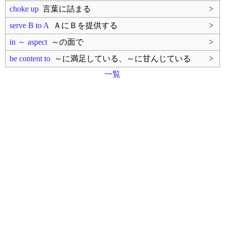
choke up
言葉に詰まる
>
serve B to A
ＡにＢを提供する
>
in ～ aspect
～の面で
>
be content to
～に満足している、～に甘んじている
>
一覧