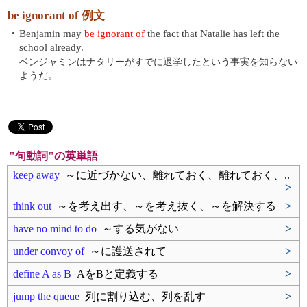
be ignorant of 例文
・
Benjamin may
be ignorant of
the fact that Natalie has left the
school already.
ベンジャミンはナタリーがすでに退学したという事実を知らない
ようだ。
"句動詞"の英単語
keep away
～に近づかない、離れておく、離れておく、..
>
think out
～を考え出す、～を考え抜く、～を解決する
>
have no mind to do
～する気がない
>
under convoy of
～に護送されて
>
define A as B
AをBと定義する
>
jump the queue
列に割り込む、列を乱す
>