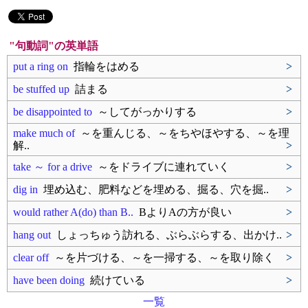
"句動詞"の英単語
put a ring on
指輪をはめる
>
be stuffed up
詰まる
>
be disappointed to
～してがっかりする
>
make much of
～を重んじる、～をちやほやする、～を理
解..
>
take ～ for a drive
～をドライブに連れていく
>
dig in
埋め込む、肥料などを埋める、掘る、穴を掘..
>
would rather A(do) than B..
BよりAの方が良い
>
hang out
しょっちゅう訪れる、ぶらぶらする、出かけ..
>
clear off
～を片づける、～を一掃する、～を取り除く
>
have been doing
続けている
>
一覧