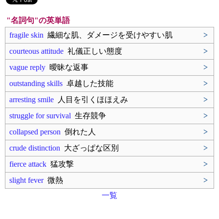
"名詞句"の英単語
fragile skin
繊細な肌、ダメージを受けやすい肌
>
courteous attitude
礼儀正しい態度
>
vague reply
曖昧な返事
>
outstanding skills
卓越した技能
>
arresting smile
人目を引くほほえみ
>
struggle for survival
生存競争
>
collapsed person
倒れた人
>
crude distinction
大ざっぱな区別
>
fierce attack
猛攻撃
>
slight fever
微熱
>
一覧