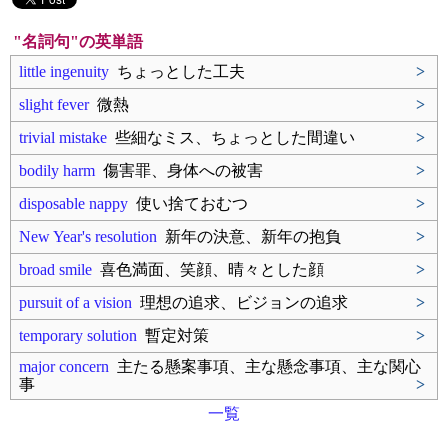
"名詞句"の英単語
little ingenuity
ちょっとした工夫
>
slight fever
微熱
>
trivial mistake
些細なミス、ちょっとした間違い
>
bodily harm
傷害罪、身体への被害
>
disposable nappy
使い捨ておむつ
>
New Year's resolution
新年の決意、新年の抱負
>
broad smile
喜色満面、笑顔、晴々とした顔
>
pursuit of a vision
理想の追求、ビジョンの追求
>
temporary solution
暫定対策
>
major concern
主たる懸案事項、主な懸念事項、主な関心
事
>
一覧