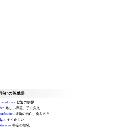
詞句"の英単語
me address
歓迎の挨拶
rder
難しい課題、手に負え..
confession
虚偽の自白、偽りの自..
ight
全く正しい
ular area
特定の領域