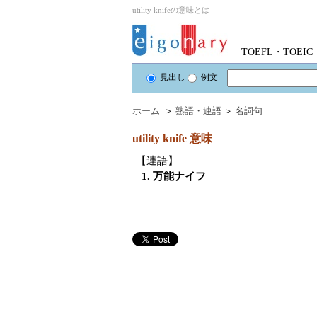
utility knifeの意味とは
TOEFL・TOE
見出し
例文
ホーム
＞
熟語・連語
＞
名詞句
utility knife
意味
【連語】
1. 万能ナイフ