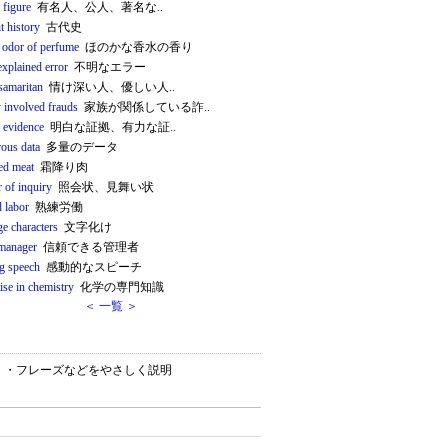
 figure
有名人、公人、著名な..
t history
古代史
e odor of perfume
ほのかな香水の香り
explained error
不明なエラー
samaritan
情け深い人、優しい人..
y involved frauds
家族が関係している詐..
g evidence
明白な証拠、有力な証..
ous data
多量のデータ
ed meat
霜降り肉
er of inquiry
照会状、見舞い状
d labor
熟練労働
e characters
文字化け
 manager
信頼できる管理者
ng speech
感動的なスピーチ
ise in chemistry
化学の専門知識
＜ 一覧 ＞
ション）・フレーズなどをやさしく説明
。