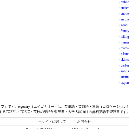
public
ancien
subtl
an un
good 
famil
tellin
numer
marbl
a lett
skille
garbag
solid
stirri
expert
、「万能ナイフ」です。eigonary（エイゴナリー）は、英単語・英熟語・連語（コロケー
するTOEFL・TOEIC・英検の英語学習辞書・大学入試向けの無料英語学習辞書です
当サイトに関して
｜
お問合せ