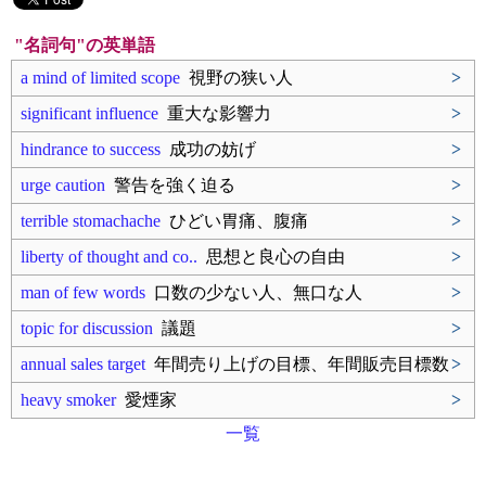
"名詞句"の英単語
a mind of limited scope
視野の狭い人
>
significant influence
重大な影響力
>
hindrance to success
成功の妨げ
>
urge caution
警告を強く迫る
>
terrible stomachache
ひどい胃痛、腹痛
>
liberty of thought and co..
思想と良心の自由
>
man of few words
口数の少ない人、無口な人
>
topic for discussion
議題
>
annual sales target
年間売り上げの目標、年間販売目標数
>
heavy smoker
愛煙家
>
一覧