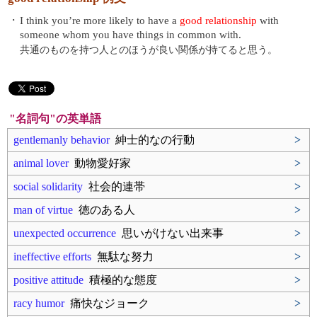
・
I think you’re more likely to have a
good relationship
with
someone whom you have things in common with.
共通のものを持つ人とのほうが良い関係が持てると思う。
"名詞句"の英単語
gentlemanly behavior
紳士的なの行動
>
animal lover
動物愛好家
>
social solidarity
社会的連帯
>
man of virtue
徳のある人
>
unexpected occurrence
思いがけない出来事
>
ineffective efforts
無駄な努力
>
positive attitude
積極的な態度
>
racy humor
痛快なジョーク
>