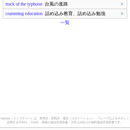
track of the typhoon
台風の進路
>
cramming education
詰め込み教育、詰め込み勉強
>
一覧
eigonary（エイゴナリー）は、英単語・英熟語・連語（コロケーション）・フレーズなどをやさしく
説明するTOEFL・TOEIC・英検の英語学習辞書・大学入試向けの無料英語学習辞書です。