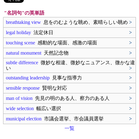
"名詞句"の英単語
breathtaking view
息をのむような眺め、素晴らしい眺め
>
legal holiday
法定休日
>
touching scene
感動的な場面、感激の場面
>
natural monument
天然記念物
>
subtle difference
微妙な相違、微妙なニュアンス、微かな違
い
>
outstanding leadership
見事な指導力
>
sensible response
賢明な対応
>
man of vision
先見の明のある人、察力のある人
>
wide selection
幅広い選択
>
municipal election
市議会選挙、市会議員選挙
>
一覧