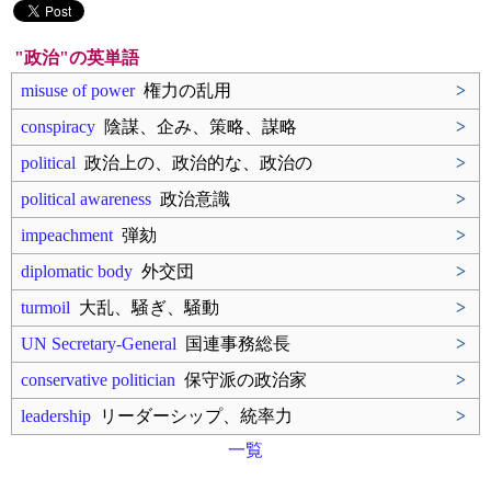
"政治"の英単語
misuse of power
権力の乱用
>
conspiracy
陰謀、企み、策略、謀略
>
political
政治上の、政治的な、政治の
>
political awareness
政治意識
>
impeachment
弾劾
>
diplomatic body
外交団
>
turmoil
大乱、騒ぎ、騒動
>
UN Secretary-General
国連事務総長
>
conservative politician
保守派の政治家
>
leadership
リーダーシップ、統率力
>
一覧