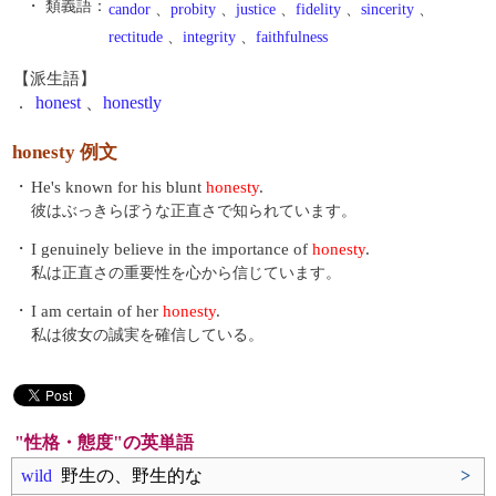
・ 類義語：
candor
、
probity
、
justice
、
fidelity
、
sincerity
、
rectitude
、
integrity
、
faithfulness
【派生語】
.
honest
、
honestly
honesty 例文
・
He's known for his blunt
honesty
.
彼はぶっきらぼうな正直さで知られています。
・
I genuinely believe in the importance of
honesty
.
私は正直さの重要性を心から信じています。
・
I am certain of her
honesty
.
私は彼女の誠実を確信している。
"性格・態度"の英単語
wild
野生の、野生的な
>