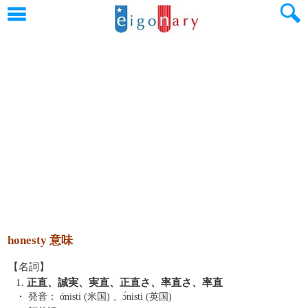
honesty 意味
【名詞】
1.
正直、誠実、実直、正直さ、率直さ、率直
・ 発音：
άnisti (米国) 、ɔ́nisti (英国)