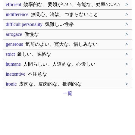
efficient
効率的な、要領がいい、有能な、効率のいい
>
indifference
無関心、冷淡、つまらないこと
>
difficult personality
気難しい性格
>
arrogace
傲慢な
>
generous
気前のよい、寛大な、惜しみない
>
strict
厳しい、厳格な
>
humane
人間らしい、人道的な、心優しい
>
inattentive
不注意な
>
ironic
皮肉な、皮肉的な、批判的な
>
一覧