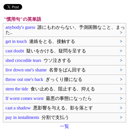
"慣用句"の英単語
anybody's guess
誰にもわからない、予測困難なこと、まっ
た..
>
get in touch
連絡をとる、接触する
>
cast doubt
疑いをかける、疑問を呈する
>
shed crocodile tears
ウソ泣きする
>
live down one's shame
名誉をばん回する
>
throw out one's back
ぎっくり腰になる
>
stem the tide
食い止める、阻止する、抑える
>
If worst comes worst
最悪の事態になったら
>
cast a shadow
悪影響を与える、影を落とす
>
pay in installments
分割で支払う
>
一覧