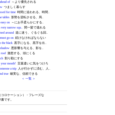
ahead of
～より優先される
ow
つましく暮らす
ssed for time
時間に追われる、時間..
he tables
形勢を逆転させる、局..
t easy on
～にお手柔らかにする..
a very narrow squ..
間一髪で逃れる
urned around
道に迷う、ぐるぐる回..
must go on
続けなければならない
o the black
黒字になる、黒字を出..
a shadow
悪影響を与える、影を..
e roof
激怒する、頭にくる
tch
割り勘にする
 your mouth!
言葉遣いに気をつけろ
someone a trip
人が行かずに済む、人..
and true
確実な、信頼できる
＜ 一覧 ＞
・連語（コロケーション）・フレーズな
辞書です。