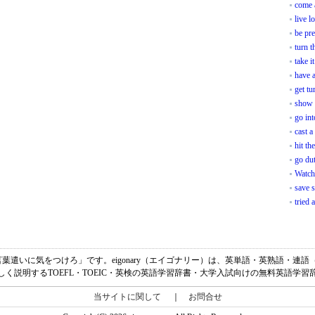
come 
live l
be pre
turn t
take i
have 
get t
show 
go int
cast 
hit th
go du
Watch
save 
tried 
の意味は、「言葉遣いに気をつけろ」です。eigonary（エイゴナリー）は、英単語・英熟語
しく説明するTOEFL・TOEIC・英検の英語学習辞書・大学入試向けの無料英語学習
当サイトに関して
｜
お問合せ