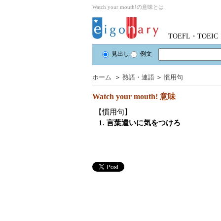
Watch your mouth!の意味とは
TOEFL・TOE
見出し
例文
ホーム
＞
熟語・連語
＞
慣用句
Watch your mouth!
意味
【慣用句】
1. 言葉遣いに気をつけろ