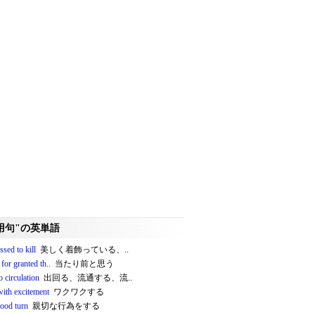
用句"の英単語
ssed to kill
美しく着飾っている、..
t for granted th..
当たり前と思う
o circulation
出回る、流通する、流..
with excitement
ワクワクする
good turn
親切な行為をする