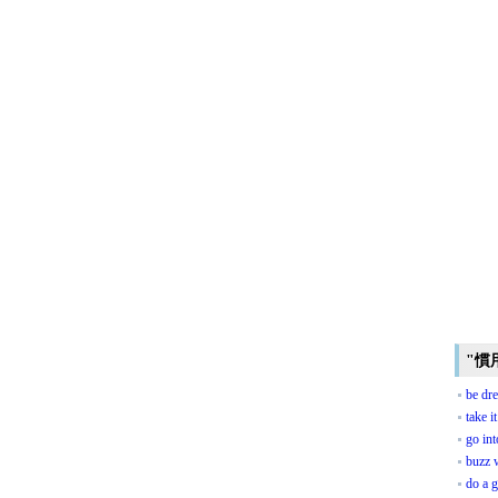
"慣
be dre
take i
go int
buzz 
do a 