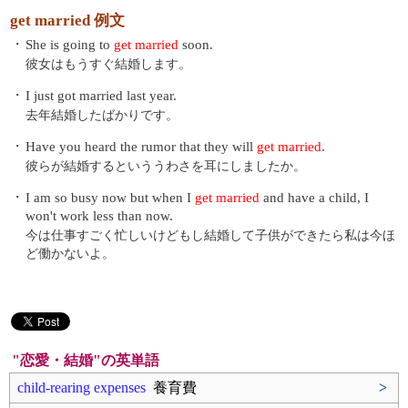
get married 例文
・
She is going to
get married
soon.
彼女はもうすぐ結婚します。
・
I just got married last year.
去年結婚したばかりです。
・
Have you heard the rumor that they will
get married
.
彼らが結婚するといううわさを耳にしましたか。
・
I am so busy now but when I
get married
and have a child, I
won't work less than now.
今は仕事すごく忙しいけどもし結婚して子供ができたら私は今ほ
ど働かないよ。
"恋愛・結婚"の英単語
child-rearing expenses
養育費
>