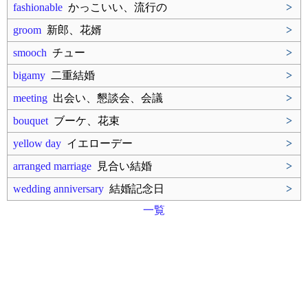
fashionable
かっこいい、流行の
>
groom
新郎、花婿
>
smooch
チュー
>
bigamy
二重結婚
>
meeting
出会い、懇談会、会議
>
bouquet
ブーケ、花束
>
yellow day
イエローデー
>
arranged marriage
見合い結婚
>
wedding anniversary
結婚記念日
>
一覧