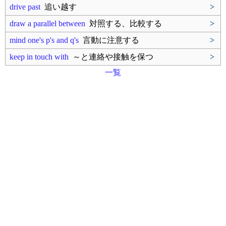
drive past
追い越す
>
draw a parallel between
対照する、比較する
>
mind one's p's and q's
言動に注意する
>
keep in touch with
～と連絡や接触を保つ
>
一覧