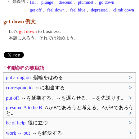
・ 類義語：
fall
、
plunge
、
descend
、
plummet
、
go down
、
get off
、
feel down
、
feel blue
、
depressed
、
climb down
get down 例文
・
Let's
get down
to business.
本題に入ろう。それでは始めよう。
"句動詞"の英単語
put a ring on
指輪をはめる
>
correspond to
～に相当する
>
put off
～を延期する、～を遅らせる、～を先送りす..
>
presume A to be B
AがBであろうと考える、AがBであろう
と..
>
be of help
役に立つ
>
work ～ out
～を解決する
>