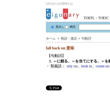
fall back onの意味とは
TOEFL・TOE
見出し
例文
ホーム
＞
熟語・連語
＞
句動詞
fall back on
意味
【句動詞】
1. ～に頼る、～を当てにする、～を
・ 類義語：
rely on
、
look to
、
count on