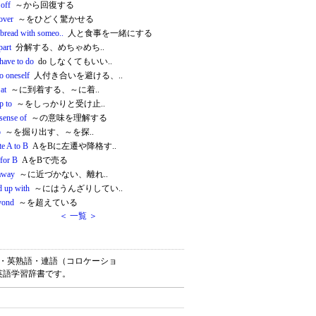
 off
～から回復する
over
～をひどく驚かせる
 bread with someo..
人と食事を一緒にする
part
分解する、めちゃめち..
have to do
do しなくてもいい..
o oneself
人付き合いを避ける、..
 at
～に到着する、～に着..
p to
～をしっかりと受け止..
sense of
～の意味を理解する
p
～を掘り出す、～を探..
te A to B
AをBに左遷や降格す..
 for B
AをBで売る
away
～に近づかない、離れ..
d up with
～にはうんざりしてい..
yond
～を超えている
＜ 一覧 ＞
英単語・英熟語・連語（コロケーショ
英語学習辞書です。