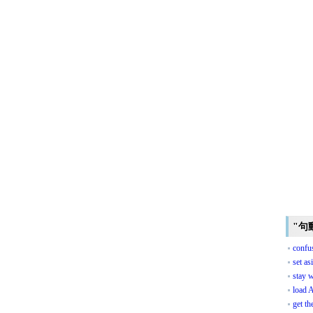
"句
confu
set as
stay w
load 
get th