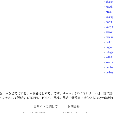
shake
bowl 
break
take a
don’t 
keep t
arrive
face u
make 
dig u
relega
sell A
keep 
get fe
be be
、「～に頼る、～を当てにする、～を拠点とする」です。eigonary（エイゴナリー）は、
どをやさしく説明するTOEFL・TOEIC・英検の英語学習辞書・大学入試向けの無料
当サイトに関して
｜
お問合せ