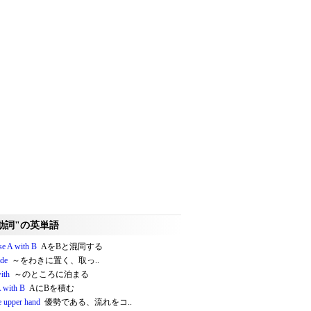
動詞"の英単語
se A with B
AをBと混同する
ide
～をわきに置く、取っ..
ith
～のところに泊まる
A with B
AにBを積む
e upper hand
優勢である、流れをコ..