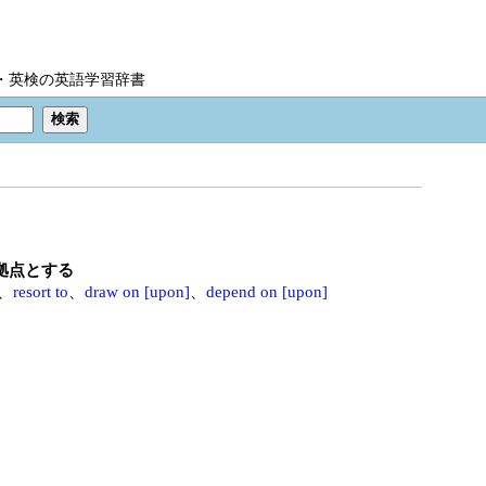
IC・英検の英語学習辞書
拠点とする
、
resort to
、
draw on [upon]
、
depend on [upon]