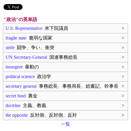
"政治"の英単語
U.S. Representative
米下院議員
>
fragile state
脆弱な国家
>
strife
闘争、争い、衝突
>
UN Secretary-General
国連事務総長
>
insurgent
暴動の
>
political science
政治学
>
secretary general
事務総長、事務局長、総書記、幹事長
>
secret fund
裏金
>
doctrine
主義、教義
>
the opposite
反対側、反対側、反対
>
一覧