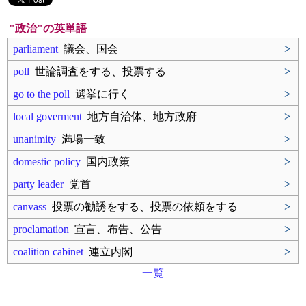
"政治"の英単語
parliament
議会、国会
>
poll
世論調査をする、投票する
>
go to the poll
選挙に行く
>
local goverment
地方自治体、地方政府
>
unanimity
満場一致
>
domestic policy
国内政策
>
party leader
党首
>
canvass
投票の勧誘をする、投票の依頼をする
>
proclamation
宣言、布告、公告
>
coalition cabinet
連立内閣
>
一覧