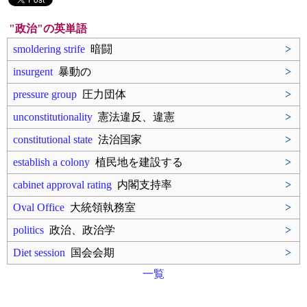
"政治"の英単語
smoldering strife
暗闘
>
insurgent
暴動の
>
pressure group
圧力団体
>
unconstitutionality
憲法違反、違憲
>
constitutional state
法治国家
>
establish a colony
植民地を建設する
>
cabinet approval rating
内閣支持率
>
Oval Office
大統領執務室
>
politics
政治、政治学
>
Diet session
国会会期
>
一覧