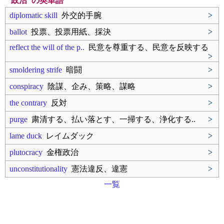
"政治"の英単語
diplomatic skill
外交的手腕
>
ballot
投票、投票用紙、採決
>
reflect the will of the p..
民意を尊重する、民意を反映する
>
smoldering strife
暗闘
>
conspiracy
陰謀、企み、策略、謀略
>
the contrary
反対
>
purge
粛清する、払い落とす、一掃する、浄化する..
>
lame duck
レイムダック
>
plutocracy
金権政治
>
unconstitutionality
憲法違反、違憲
>
一覧