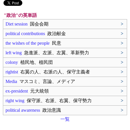
"政治"の英単語
Diet session
国会会期
>
political contributions
政治献金
>
the wishes of the people
民意
>
left wing
急進派、左派、左翼、革新勢力
>
colony
植民地、植民団
>
rightist
右翼の人、右派の人、保守主義者
>
Media
マスコミ、言論、メディア
>
ex-president
元大統領
>
right wing
保守派、右派、右翼、保守勢力
>
political awareness
政治意識
>
一覧