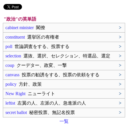
"政治"の英単語
cabinet minister
閣僚
>
constituent
選挙区の有権者
>
poll
世論調査をする、投票する
>
selection
選抜、選択、セレクション、特選品、選定
>
coup
クーデター、政変、一撃
>
canvass
投票の勧誘をする、投票の依頼をする
>
policy
方針、政策
>
New Right
ニューライト
>
leftist
左翼の人、左派の人、急進派の人
>
secret ballot
秘密投票、無記名投票
>
一覧