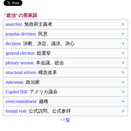
"政治"の英単語
anarchist
無政府主義者
>
popular decision
民意
>
decision
決断、決定、議決、決心
>
general election
総選挙
>
plenary session
本会議、総会
>
structural reform
構造改革
>
statesman
政治家
>
Capitol Hill
アメリカ議会
>
overcommitment
越権
>
formal visit
公式訪問、公式参拝
>
一覧