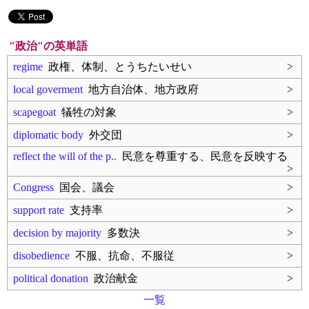
"政治"の英単語
regime
政権、体制、とうちたいせい
>
local goverment
地方自治体、地方政府
>
scapegoat
犠牲の対象
>
diplomatic body
外交団
>
reflect the will of the p..
民意を尊重する、民意を反映する
>
Congress
国会、議会
>
support rate
支持率
>
decision by majority
多数決
>
disobedience
不服、抗命、不服従
>
political donation
政治献金
>
一覧