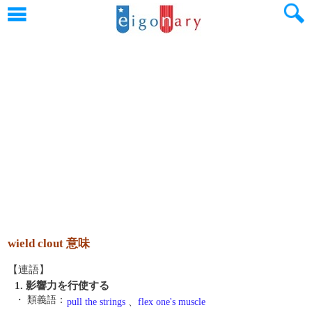
wield clout 意味
【連語】
1. 影響力を行使する
・ 類義語：
pull the strings
、
flex one's muscle