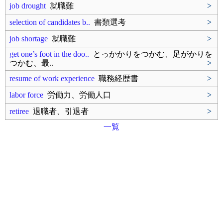
job drought
就職難
>
selection of candidates b..
書類選考
>
job shortage
就職難
>
get one’s foot in the doo..
とっかかりをつかむ、足がかりを
つかむ、最..
>
resume of work experience
職務経歴書
>
labor force
労働力、労働人口
>
retiree
退職者、引退者
>
一覧