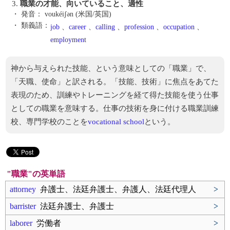
3.
職業の才能、向いていること、適性
・ 発音：
voukéiʃən (米国/英国)
・ 類義語：
job
、
career
、
calling
、
profession
、
occupation
、
employment
神から与えられた技能、という意味としての「職業」で、
「天職、使命」と訳される。「技能、技術」に焦点をあてた
表現のため、訓練やトレーニングを経て得た技能を使う仕事
としての職業を意味する。仕事の技術を身に付ける職業訓練
校、専門学校のことを
vocational school
という。
"職業"の英単語
attorney
弁護士、法廷弁護士、弁護人、法廷代理人
>
barrister
法廷弁護士、弁護士
>
laborer
労働者
>