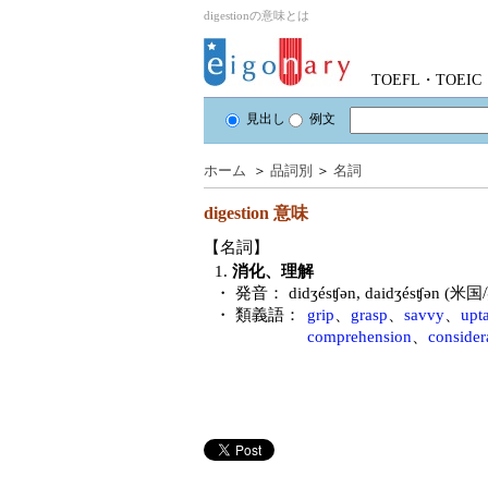
digestionの意味とは
TOEFL・TOE
見出し
例文
ホーム
＞
品詞別
＞
名詞
digestion
意味
【名詞】
1.
消化、理解
・ 発音：
didʒésʧən, daidʒésʧən (米
・ 類義語：
grip
、
grasp
、
savvy
、
upt
comprehension
、
consider