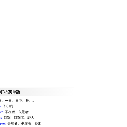
詞"の英単語
、一日、日中、昼、..
y
子守唄
tee
不在者、欠勤者
ss
目撃、目撃者、証人
ipant
参加者、参席者、参加