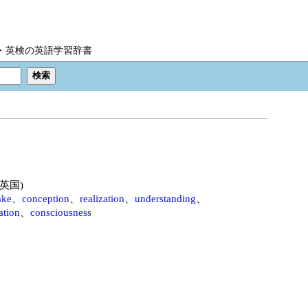
IC・英検の英語学習辞書
国/英国)
ake
、
conception
、
realization
、
understanding
、
ation
、
consciousness