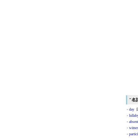
"名
day
日
lullab
absen
witne
partic