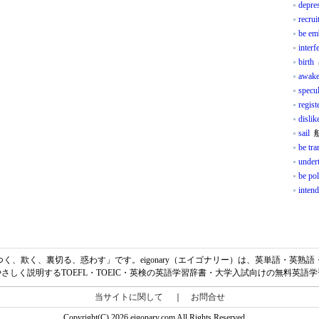
depre
recrui
be em
interf
birth
awak
specul
regist
dislik
sail
航
be tra
under
be pol
intend
嘘をつく、欺く、裏切る、惑わす」です。eigonary（エイゴナリー）は、英単語・英
さしく説明するTOEFL・TOEIC・英検の英語学習辞書・大学入試向けの無料英語
当サイトに関して
｜
お問合せ
Copyright(C) 2026 eigonary.com All Rights Reserved.