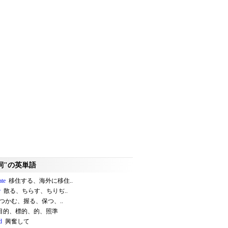
詞"の英単語
ate
移住する、海外に移住..
r
散る、ちらす、ちりぢ..
つかむ、握る、保つ、..
目的、標的、的、照準
d
興奮して