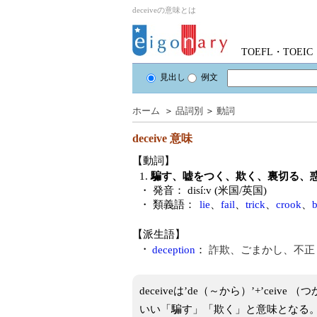
deceiveの意味とは
TOEFL・TOE
見出し
例文
ホーム
＞
品詞別
＞
動詞
deceive
意味
【動詞】
1.
騙す、嘘をつく、欺く、裏切る、
・ 発音：
disíːv (米国/英国)
・ 類義語：
lie
、
fail
、
trick
、
crook
、
b
【派生語】
・
deception
：
詐欺、ごまかし、不正
deceiveは’de（～から）’+’ce
いい「騙す」「欺く」と意味となる。受身