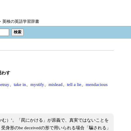
IC・英検の英語学習辞書
惑わす
etray
、
take in
、
mystify
、
mislead
、
tell a lie
、
mendacious
ive （つかむ）’。「罠にかける」が原義で、真実ではないことを
形のbe deceivedの形で用いられる場合「騙される」