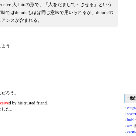
eive 人 intoの形で、「人をだまして～させる」という
はdeludeもほぼ同じ意味で用いられるが、deludeの
ュアンスが含まれる。
しまう
のだろう。
"動
ceive
d by his trusted friend.
emigr
とした。
scatte
hold
aim
excite