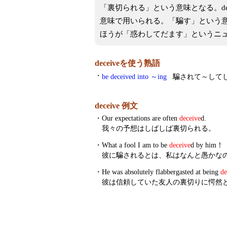
「裏切られる」という意味となる。dec
意味で用いられる。「騙す」という意味で
ほうが「惑わしてだます」というニ
deceiveを使う熟語
・
be deceived into ～ing
騙されて～して
deceive 例文
・
Our expectations are often
deceive
d.
我々の予想はしばしば裏切られる。
・
What a fool I am to be
deceive
d by him！
彼に騙されるとは、私はなんと愚かな
・
He was absolutely flabbergasted at being
de
彼は信頼していた友人の裏切りに愕然