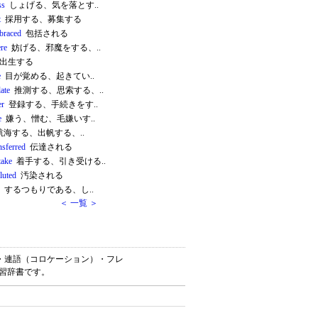
ss
しょげる、気を落とす..
t
採用する、募集する
braced
包括される
ere
妨げる、邪魔をする、..
出生する
e
目が覚める、起きてい..
ate
推測する、思索する、..
er
登録する、手続きをす..
e
嫌う、憎む、毛嫌いす..
海する、出帆する、..
nsferred
伝達される
take
着手する、引き受ける..
luted
汚染される
するつもりである、し..
＜ 一覧 ＞
熟語・連語（コロケーション）・フレ
学習辞書です。