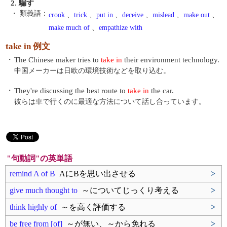
2. 騙す
・ 類義語：
crook
、
trick
、
put in
、
deceive
、
mislead
、
make out
、
make much of
、
empathize with
take in 例文
・
The Chinese maker tries to
take in
their environment technology.
中国メーカーは日欧の環境技術などを取り込む。
・
They're discussing the best route to
take in
the car.
彼らは車で行くのに最適な方法について話し合っています。
"句動詞"の英単語
remind A of B
AにBを思い出させる
>
give much thought to
～についてじっくり考える
>
think highly of
～を高く評価する
>
be free from [of]
～が無い、～から免れる
>