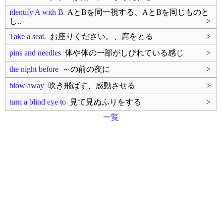
identify A with B
AとBを同一視する、AとBを同じものと
し..
>
Take a seat.
お座りください。、席をとる
>
pins and needles
体や体の一部がしびれている感じ
>
the night before
～の前の夜に
>
blow away
吹き飛ばす、感動させる
>
turn a blind eye to
見て見ぬふりをする
>
一覧