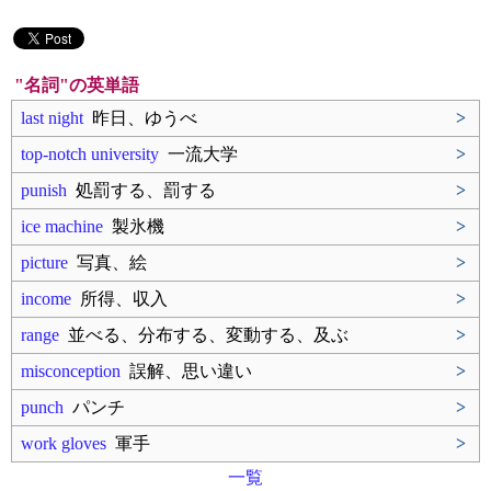
"名詞"の英単語
last night
昨日、ゆうべ
>
top-notch university
一流大学
>
punish
処罰する、罰する
>
ice machine
製氷機
>
picture
写真、絵
>
income
所得、収入
>
range
並べる、分布する、変動する、及ぶ
>
misconception
誤解、思い違い
>
punch
パンチ
>
work gloves
軍手
>
一覧