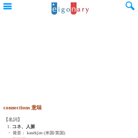
connections 意味
【名詞】
1.
コネ、人脈
・ 発音：
kənékʃən (米国/英国)