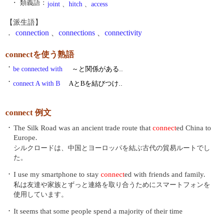
・ 類義語：
joint
、
hitch
、
access
【派生語】
.
connection
、
connections
、
connectivity
connectを使う熟語
・
be connected with
～と関係がある..
・
connect A with B
AとBを結びつけ..
connect 例文
・
The Silk Road was an ancient trade route that
connect
ed China to
Europe.
シルクロードは、中国とヨーロッパを結ぶ古代の貿易ルートでし
た。
・
I use my smartphone to stay
connect
ed with friends and family.
私は友達や家族とずっと連絡を取り合うためにスマートフォンを
使用しています。
・
It seems that some people spend a majority of their time