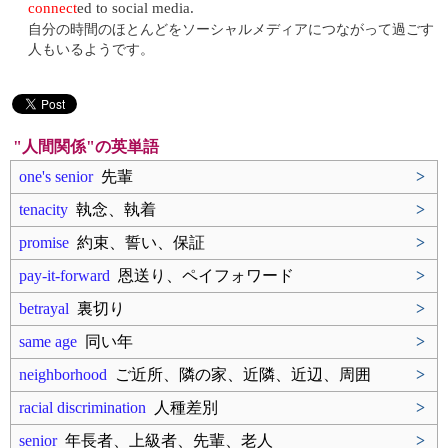
connect
ed to social media.
自分の時間のほとんどをソーシャルメディアにつながって過ごす
人もいるようです。
"人間関係"の英単語
one's senior
先輩
>
tenacity
執念、執着
>
promise
約束、誓い、保証
>
pay-it-forward
恩送り、ペイフォワード
>
betrayal
裏切り
>
same age
同い年
>
neighborhood
ご近所、隣の家、近隣、近辺、周囲
>
racial discrimination
人種差別
>
senior
年長者、上級者、先輩、老人
>