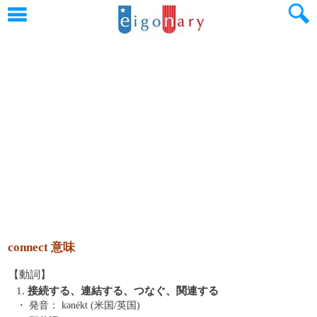
connect 意味
【動詞】
1.
接続する、連結する、つなぐ、関連する
・ 発音：
kənékt (米国/英国)