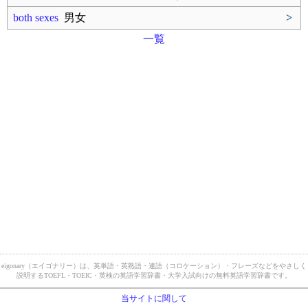
both sexes
男女
>
一覧
eigonary（エイゴナリー）は、英単語・英熟語・連語（コロケーション）・フレーズなどをやさしく
説明するTOEFL・TOEIC・英検の英語学習辞書・大学入試向けの無料英語学習辞書です。
当サイトに関して